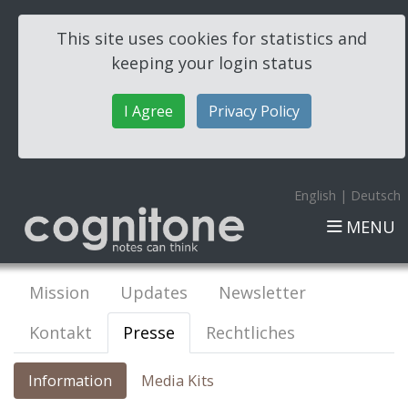
This site uses cookies for statistics and
keeping your login status
I Agree
Privacy Policy
English
|
Deutsch
MENU
Mission
Updates
Newsletter
Kontakt
Presse
Rechtliches
Information
Media Kits