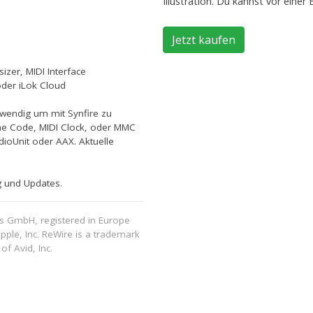
Illustration. Du kannst vor einer
sizer, MIDI Interface
oder iLok Cloud
twendig um mit Synfire zu
ime Code, MIDI Clock, oder MMC
dioUnit oder AAX. Aktuelle
ng und Updates.
es GmbH, registered in Europe
pple, Inc. ReWire is a trademark
f Avid, Inc.