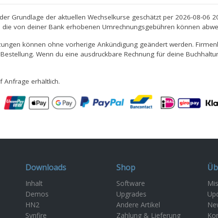
er Grundlage der aktuellen Wechselkurse geschätzt per 2026-08-06 20
 und die von deiner Bank erhobenen Umrechnungsgebühren können abwe
tzungen können ohne vorherige Ankündigung geändert werden. Firmenk
r Bestellung. Wenn du eine ausdruckbare Rechnung für deine Buchhaltu
 Anfrage erhältlich.
Downloads
Shop
Üb
Inhalt
Software
Mis
Demos
Upgrades
Up
m
HN2
Andere Artikel
New
Synfire
Zahlung & Lieferung
Kon