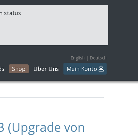
in status
English
|
Deutsch
ds
Shop
Über Uns
Mein Konto
 3 (Upgrade von