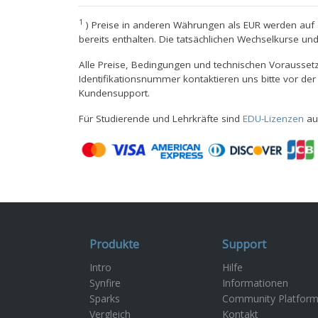
1
) Preise in anderen Währungen als EUR werden auf d
bereits enthalten. Die tatsächlichen Wechselkurse
Alle Preise, Bedingungen und technischen Vorausse
Identifikationsnummer kontaktieren uns bitte vor de
Kundensupport.
Für Studierende und Lehrkräfte sind
EDU-Lizenzen
auf
Produkte
Support
Intro
Hilfe
Synfire
Informationen
Sparks
Community Platfor
Vergleich
Kontakt