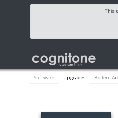
This s
Software
Upgrades
Andere Art