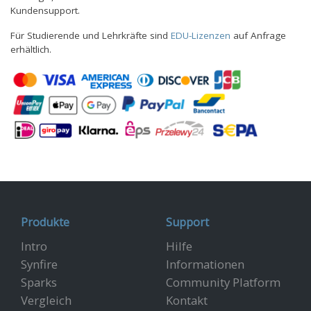
Kundensupport.
Für Studierende und Lehrkräfte sind
EDU-Lizenzen
auf Anfrage
erhältlich.
Produkte
Support
Intro
Hilfe
Synfire
Informationen
Sparks
Community Platform
Vergleich
Kontakt