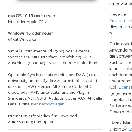
umgewande
Lies eine
macOS 10.13 oder neuer
Zusammenf
Intel oder Apple CPU
diesem Upg
ist.
Windows 10 oder neuer
64-bit Windows
Ein interakt
Anwenderha
Virtuelle Instrumente (Plug-Ins) oder externe
die Softwar
Synthesizer, MIDI Interface (empfohlen), USB
auch
online
Anschluss (optional), PACE iLok oder iLok Cloud
kannst sofo
nachdem d
Optionale Synchronisation mit einer DAW (nicht
notwendig um mit Synfire zu arbeiten) erfordert
erworbene
dass die DAW externen MIDI Time Code, MIDI
iLok Licen
Clock, oder MMC unterstützt und die Plug-in
gegen eine 
Standards VST, VST3, AudioUnit oder AAX. Aktuelle
eingelöst h
Details bitte
hier nachschlagen
.
Software wi
Download au
Internet ist erforderlich für Download,
Autorisierung und Updates.
Lizenz-Man
einem
iL