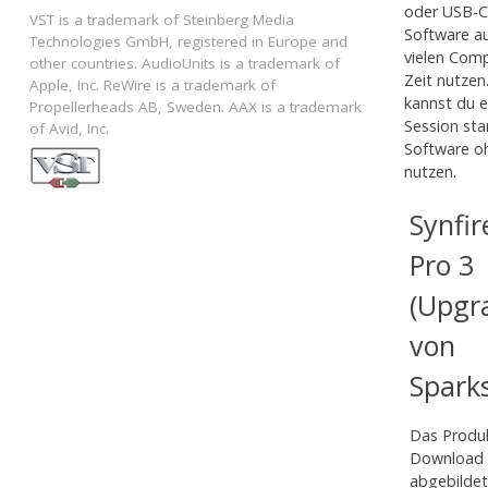
oder USB-C)
VST is a trademark of Steinberg Media
Software au
Technologies GmbH, registered in Europe and
vielen Comp
other countries. AudioUnits is a trademark of
Zeit nutzen.
Apple, Inc. ReWire is a trademark of
kannst du e
Propellerheads AB, Sweden. AAX is a trademark
Session sta
of Avid, Inc.
Software o
nutzen.
Synfir
Pro 3
(Upgr
von
Sparks
Das Produk
Download g
abgebildet