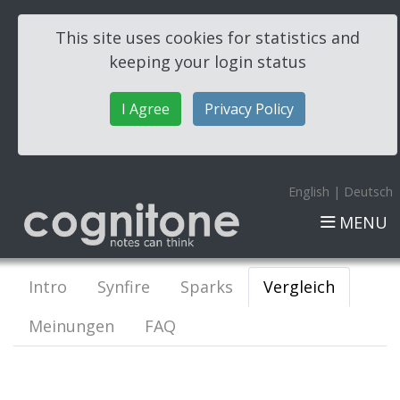
This site uses cookies for statistics and
keeping your login status
I Agree
Privacy Policy
English
|
Deutsch
MENU
Intro
Synfire
Sparks
Vergleich
Meinungen
FAQ