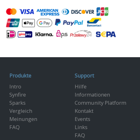
Produkte
Support
Intro
Hilfe
Synfire
Informationen
Sparks
Community Platform
Vergleich
Kontakt
Meinungen
Events
FAQ
Links
FAQ